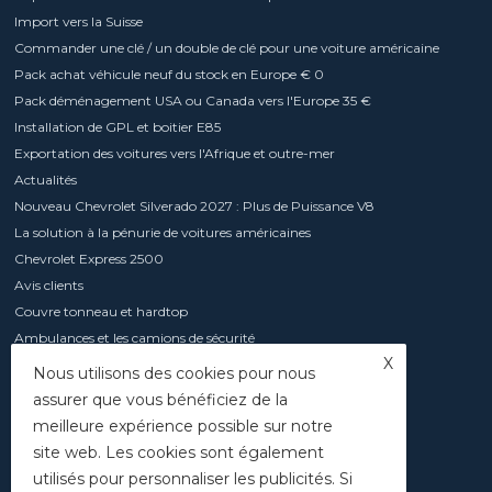
Import vers la Suisse
Commander une clé / un double de clé pour une voiture américaine
Pack achat véhicule neuf du stock en Europe € 0
Pack déménagement USA ou Canada vers l'Europe 35 €
Installation de GPL et boitier E85
Exportation des voitures vers l'Afrique et outre-mer
Actualités
Nouveau Chevrolet Silverado 2027 : Plus de Puissance V8
La solution à la pénurie de voitures américaines
Chevrolet Express 2500
Avis clients
Couvre tonneau et hardtop
Ambulances et les camions de sécurité
X
Camping-cars
Nous utilisons des cookies pour nous
Contact
assurer que vous bénéficiez de la
Caravanes
meilleure expérience possible sur notre
Caravane Retro Mobil Home
site web. Les cookies sont également
Avantages des caravanes en aluminium neuves
utilisés pour personnaliser les publicités. Si