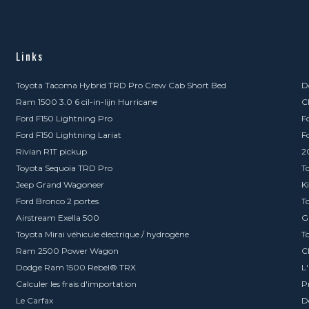
Links
Toyota Tacoma Hybrid TRD Pro Crew Cab Short Bed
D
Ram 1500 3.0 6 cil-in-lijn Hurricane
C
Ford F150 Lightning Pro
F
Ford F150 Lightning Lariat
F
Rivian R1T pickup
2
Toyota Sequoia TRD Pro
T
Jeep Grand Wagoneer
K
Ford Bronco 2 portes
T
Airstream Exella 500
G
Toyota Mirai véhicule électrique / hydrogène
T
Ram 2500 Power Wagon
C
Dodge Ram 1500 Rebel® TRX
L
Calculer les frais d'importation
P
Le Carfax
D