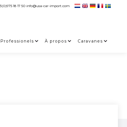
3(0)975 18 17 50 info@usa-car-import.com
Professionels
À propos
Caravanes