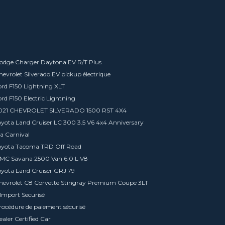
odge Charger Daytona EV R/T Plus
hevrolet Silverado EV pickup électrique
ord F150 Lightning XLT
ord F150 Electric Lightning
021 CHEVROLET SILVERADO 1500 RST 4X4
oyota Land Cruiser LC 300 3.5 V6 4x4 Anniversary
ia Carnival
oyota Tacoma TRD Off Road
MC Savana 2500 Van 6.0 L V8
oyota Land Cruiser GRJ 79
hevrolet C8 Corvette Stingray Premium Coupe 3LT
'Import Securisé
rocédure de paiement sécurisé
ealer Certified Car