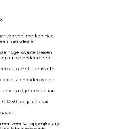
AX
aar van veel merken niet;
or een merkdealer
ze hoge kwaliteitseisen;
oop en garandeert een
een auto. Het is tenslotte
 garantie. Zo houden we de
rantie is uitgebreider dan
€ 1.250 per jaar ( max
loaden.
 een zeer schappelijke prijs
jk de fabrieksgarantie