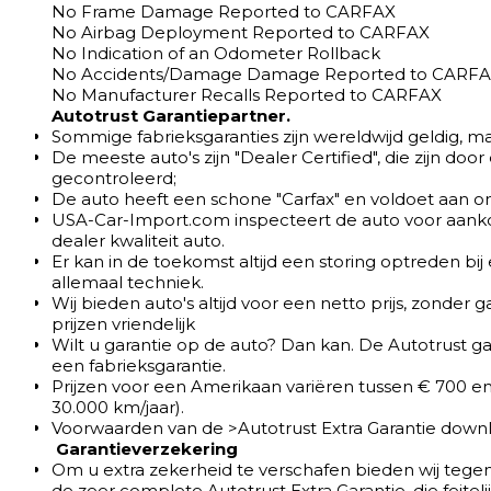
No Frame Damage Reported to CARFAX
No Airbag Deployment Reported to CARFAX
No Indication of an Odometer Rollback
No Accidents/Damage Damage Reported to CARF
No Manufacturer Recalls Reported to CARFAX
Autotrust Garantiepartner.
Sommige fabrieksgaranties zijn wereldwijd geldig, m
De meeste auto's zijn "Dealer Certified", die zijn do
gecontroleerd;
De auto heeft een schone "Carfax" en voldoet aan on
USA-Car-Import.com inspecteert de auto voor aank
dealer kwaliteit auto.
Er kan in de toekomst altijd een storing optreden bij 
allemaal techniek.
Wij bieden auto's altijd voor een netto prijs, zonder
prijzen vriendelijk
Wilt u garantie op de auto? Dan kan. De Autotrust ga
een fabrieksgarantie.
Prijzen voor een Amerikaan variëren tussen € 700 en 
30.000 km/jaar).
Voorwaarden van de >Autotrust Extra Garantie down
Garantieverzekering
Om u extra zekerheid te verschafen bieden wij tegen
de zeer complete Autotrust Extra Garantie, die feiteli