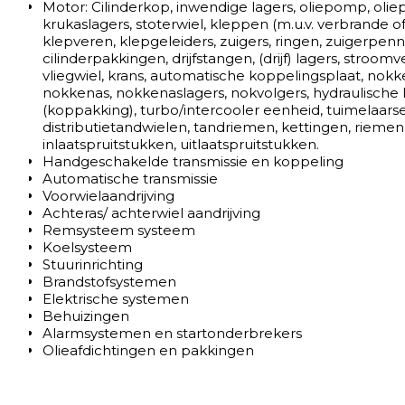
Motor: Cilinderkop, inwendige lagers, oliepomp, oli
krukaslagers, stoterwiel, kleppen (m.u.v. verbrande o
klepveren, klepgeleiders, zuigers, ringen, zuigerpenn
cilinderpakkingen, drijfstangen, (drijf) lagers, stroomv
vliegwiel, krans, automatische koppelingsplaat, nokk
nokkenas, nokkenaslagers, nokvolgers, hydraulische l
(koppakking), turbo/intercooler eenheid, tuimelaars
distributietandwielen, tandriemen, kettingen, riemen
inlaatspruitstukken, uitlaatspruitstukken.
Handgeschakelde transmissie en koppeling
Automatische transmissie
Voorwielaandrijving
Achteras/ achterwiel aandrijving
Remsysteem systeem
Koelsysteem
Stuurinrichting
Brandstofsystemen
Elektrische systemen
Behuizingen
Alarmsystemen en startonderbrekers
Olieafdichtingen en pakkingen