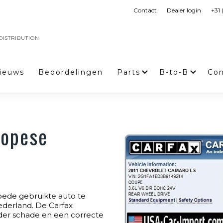
Contact
Dealer login
+31
ISTRIBUTION
ieuws
Beoordelingen
Parts
B-to-B
Con
ropese
oede gebruikte auto te
ederland. De Carfax
der schade en een correcte