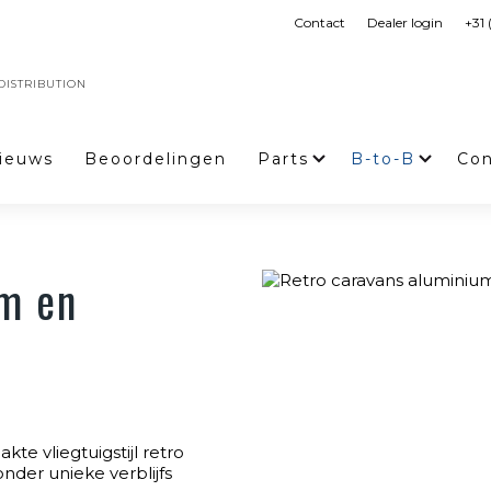
Contact
Dealer login
+31
ISTRIBUTION
ieuws
Beoordelingen
Parts
B-to-B
Con
um en
e vliegtuigstijl retro
nder unieke verblijfs