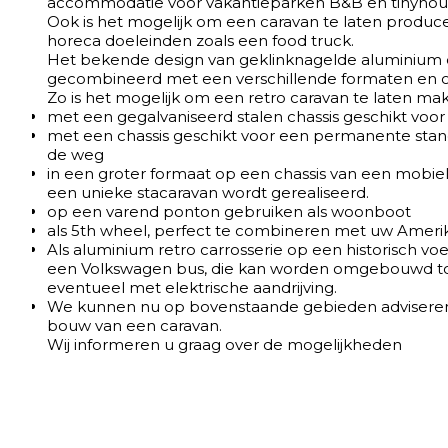
accommodatie voor vakantieparken B&B en tinyhou
Ook is het mogelijk om een caravan te laten produc
horeca doeleinden zoals een food truck.
Het bekende design van geklinknagelde aluminium 
gecombineerd met een verschillende formaten en o
Zo is het mogelijk om een retro caravan te laten ma
met een gegalvaniseerd stalen chassis geschikt vo
met een chassis geschikt voor een permanente stand
de weg
in een groter formaat op een chassis van een mobie
een unieke stacaravan wordt gerealiseerd.
op een varend ponton gebruiken als woonboot
als 5th wheel, perfect te combineren met uw Ameri
Als aluminium retro carrosserie op een historisch voe
een Volkswagen bus, die kan worden omgebouwd tot
eventueel met elektrische aandrijving.
We kunnen nu op bovenstaande gebieden adviseren 
bouw van een caravan.
Wij informeren u graag over de mogelijkheden