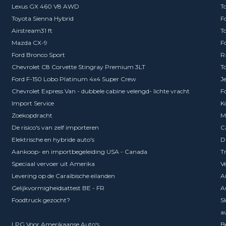
Lexus GX 460 V8 AWD
T
Toyota Sienna Hybrid
F
Airstream31 ft
T
Mazda CX-9
F
Ford Bronco Sport
R
Chevrolet C8 Corvette Stingray Premium 3LT
T
Ford F-150 Lobo Platinum 4x4 Super Crew
J
Chevrolet Express Van - dubbele cabine velengd- lichte vracht
F
Import Service
K
Zoekopdracht
M
De risico's van zelf importeren
C
Elektrische en hybride auto's
D
Aankoop- en importbegeleiding USA - Canada
T
Speciaal vervoer uit Amerika
V
Levering op de Caraïbische eilanden
A
Gelijkvormigheidsattest BE - FR
A
Foodtruck gezocht?
S
a
LPG Voor Amerikaanse Auto's
Be