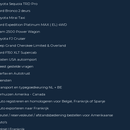
oyota Sequoia TRD Pro
ord Bronco 2 deurs
oyota Mirai Taxi
ord Expedition Platinum MAX ( EL) 4WD
am 2500 Power Wagon
oyota FJ Cruiser
eep Grand Cherokee Limited & Overland
ord F150 XLT Supercab
osten USA autoimport
eest gestelde vragen
arfax en Autotrust
iensten
ransport en typegoedkeuring NL + BE
erhuizen Amerika - Canada
uto registreren en homologeren voor België, Frankrijk of Spanje
uto exporteren naar Frankrijk
leutel / reservesleutel / afstandsbediening bestellen voor Amerikaanse
uto's
lgië | Frankrijk