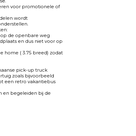
se.
eren voor promotionele of
delen wordt
nderstellen.
ken:
or op de openbare weg
plaats en dus niet voor op
le home ( 3.75 breed) zodat
kaanse pick-up truck
rtuig zoals bijvoorbeeld
 een retro vakantiebus
en begeleiden bij de