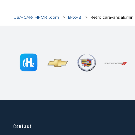
USA-CAR-IMPORT.com
>
B-to-B
>
Retro caravans aluminiu
Contact