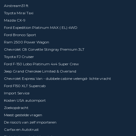
Airstream31 ft
Toyota Mirai Taxi
Mazda CX-9
Ford Expedition Platinum MAX ( EL) 4WD
Ford Bronco Sport
Ram 2500 Power Wagon
Chevrolet C8 Corvette Stingray Premium 3LT
Toyota FJ Cruiser
Ford F-150 Lobo Platinum 4x4 Super Crew
Jeep Grand Cherokee Limited & Overland
Chevrolet Express Van - dubbele cabine velengd- lichte vracht
Ford F150 XLT Supercab
Import Service
Kosten USA autoimport
Zoekopdracht
Meest gestelde vragen
De risico's van zelf importeren
Carfax en Autotrust