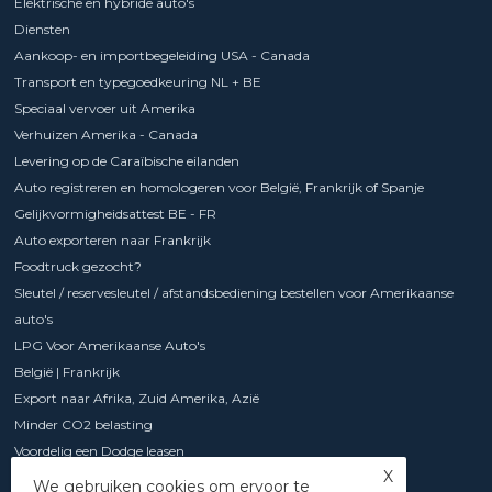
Elektrische en hybride auto's
Diensten
Aankoop- en importbegeleiding USA - Canada
Transport en typegoedkeuring NL + BE
Speciaal vervoer uit Amerika
Verhuizen Amerika - Canada
Levering op de Caraïbische eilanden
Auto registreren en homologeren voor België, Frankrijk of Spanje
Gelijkvormigheidsattest BE - FR
Auto exporteren naar Frankrijk
Foodtruck gezocht?
Sleutel / reservesleutel / afstandsbediening bestellen voor Amerikaanse
auto's
LPG Voor Amerikaanse Auto's
België | Frankrijk
Export naar Afrika, Zuid Amerika, Azië
Minder CO2 belasting
Voordelig een Dodge leasen
X
Chevrolet Express met 6.6 l V8 motor
We gebruiken cookies om ervoor te