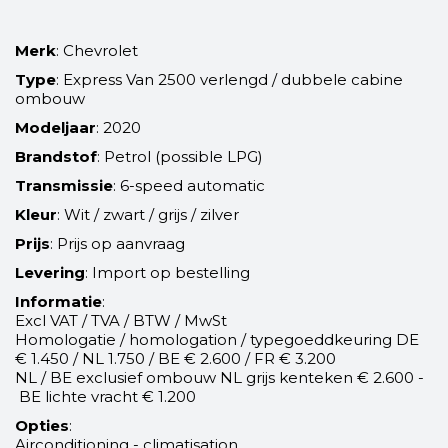
Merk
: Chevrolet
Type
: Express Van 2500 verlengd / dubbele cabine
ombouw
Modeljaar
: 2020
Brandstof
: Petrol (possible LPG)
Transmissie
: 6-speed automatic
Kleur
: Wit / zwart / grijs / zilver
Prijs
: Prijs op aanvraag
Levering
: Import op bestelling
Informatie
:
Excl VAT / TVA / BTW / MwSt
Homologatie / homologation / typegoeddkeuring DE
€ 1.450 / NL 1.750 / BE € 2.600 / FR € 3.200
NL / BE exclusief ombouw NL grijs kenteken € 2.600 -
BE lichte vracht € 1.200
Opties
:
Airconditioning - climatisation