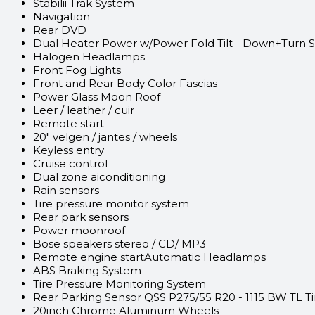
Stabilii Trak System
Navigation
Rear DVD
Dual Heater Power w/Power Fold Tilt - Down+Turn Si
Halogen Headlamps
Front Fog Lights
Front and Rear Body Color Fascias
Power Glass Moon Roof
Leer / leather / cuir
Remote start
20" velgen / jantes / wheels
Keyless entry
Cruise control
Dual zone aiconditioning
Rain sensors
Tire pressure monitor system
Rear park sensors
Power moonroof
Bose speakers stereo / CD/ MP3
Remote engine startAutomatic Headlamps
ABS Braking System
Tire Pressure Monitoring System=
Rear Parking Sensor QSS P275/55 R20 - 1115 BW TL Ti
20inch Chrome Aluminum Wheels