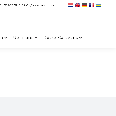
0)471 973 59 015 info@usa-car-import.com
en
Über uns
Retro Caravans