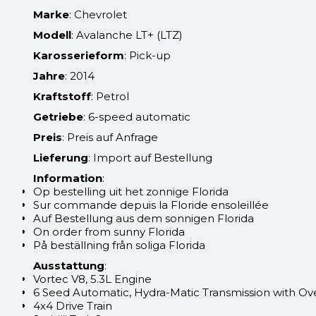
Marke
: Chevrolet
Modell
: Avalanche LT+ (LTZ)
Karosserieform
: Pick-up
Jahre
: 2014
Kraftstoff
: Petrol
Getriebe
: 6-speed automatic
Preis
: Preis auf Anfrage
Lieferung
: Import auf Bestellung
Information
:
Op bestelling uit het zonnige Florida
Sur commande depuis la Floride ensoleillée
Auf Bestellung aus dem sonnigen Florida
On order from sunny Florida
På beställning från soliga Florida
Ausstattung
:
Vortec V8, 5.3L Engine
6 Seed Automatic, Hydra-Matic Transmission with Ov
4x4 Drive Train