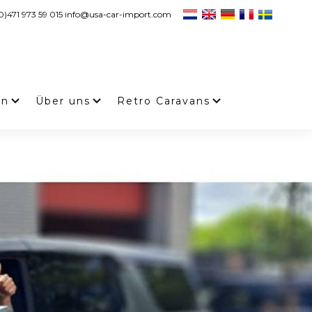
0)471 973 59 015 info@usa-car-import.com
en
Über uns
Retro Caravans