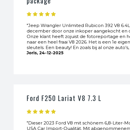
package
"Jeep Wrangler Unlimited Rubicon 392 V8 6.4L, 
december door onze inkoper aangekocht en 
Onze klant heeft zojuist de fotoreportage en 
naar een heel fraai V8 2026. Het is een 1e eig
sleutels. Een beauty! En zoals bij al onze auto
Joris, 24-12-2025
Ford F250 Lariat V8 7.3 L
"Dieser 2023 Ford V8 mit schönem 6,8-Liter-Mo
USA Car Import-Qualität. Mit abgenommenem K