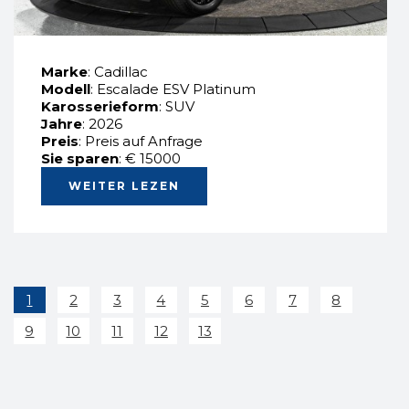
Marke
: Cadillac
Modell
: Escalade ESV Platinum
Karosserieform
: SUV
Jahre
: 2026
Preis
: Preis auf Anfrage
Sie sparen
: € 15000
WEITER LEZEN
1
2
3
4
5
6
7
8
9
10
11
12
13