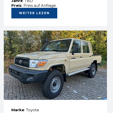
Jahre
: TBD
Preis
: Preis auf Anfrage
WEITER LEZEN
Marke
: Toyota