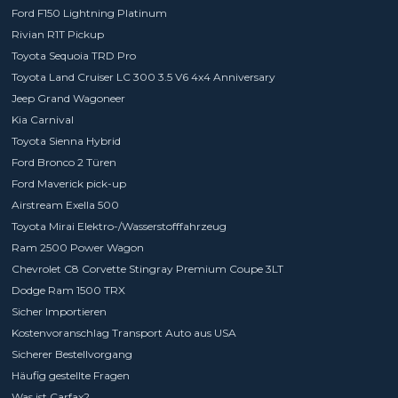
Ford F150 Lightning Platinum
Rivian R1T Pickup
Toyota Sequoia TRD Pro
Toyota Land Cruiser LC 300 3.5 V6 4x4 Anniversary
Jeep Grand Wagoneer
Kia Carnival
Toyota Sienna Hybrid
Ford Bronco 2 Türen
Ford Maverick pick-up
Airstream Exella 500
Toyota Mirai Elektro-/Wasserstofffahrzeug
Ram 2500 Power Wagon
Chevrolet C8 Corvette Stingray Premium Coupe 3LT
Dodge Ram 1500 TRX
Sicher Importieren
Kostenvoranschlag Transport Auto aus USA
Sicherer Bestellvorgang
Häufig gestellte Fragen
Was ist Carfax?