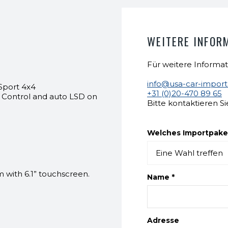
WEITERE INFOR
Für weitere Informat
info@usa-car-impor
port 4x4
+31 (0)20-470 89 65
on Control and auto LSD on
Bitte kontaktieren Si
Welches Importpaket
ith 6.1” touchscreen.
Name *
Adresse