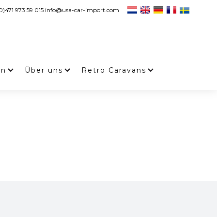
0)471 973 59 015 info@usa-car-import.com
en
Über uns
Retro Caravans