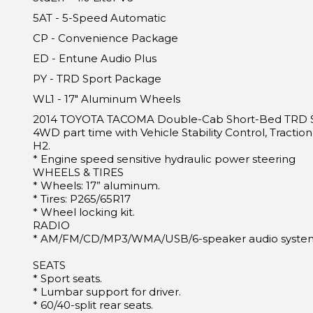
5AT - 5-Speed Automatic
CP - Convenience Package
ED - Entune Audio Plus
PY - TRD Sport Package
WL1 - 17" Aluminum Wheels
2014 TOYOTA TACOMA Double-Cab Short-Bed TRD S
4WD part time with Vehicle Stability Control, Tracti
H2.
* Engine speed sensitive hydraulic power steering
WHEELS & TIRES
* Wheels: 17” aluminum.
* Tires: P265/65R17
* Wheel locking kit.
RADIO
* AM/FM/CD/MP3/WMA/USB/6-speaker audio system w
SEATS
* Sport seats.
* Lumbar support for driver.
* 60/40-split rear seats.