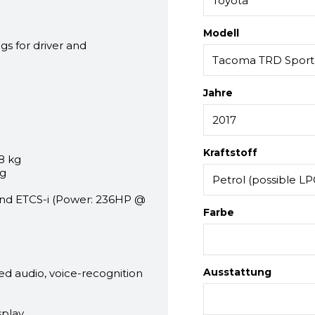
Modell
ags for driver and
Jahre
Kraftstoff
8 kg
kg
 and ETCS-i (Power: 236HP @
Farbe
Ausstattung
 audio, voice-recognition
play.