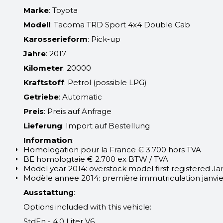
Marke
: Toyota
Modell
: Tacoma TRD Sport 4x4 Double Cab
Karosserieform
: Pick-up
Jahre
: 2017
Kilometer
: 20000
Kraftstoff
: Petrol (possible LPG)
Getriebe
: Automatic
Preis
: Preis auf Anfrage
Lieferung
: Import auf Bestellung
Information
:
Homologation pour la France € 3.700 hors TVA
BE homologtaie € 2.700 ex BTW / TVA
Model year 2014: overstock model first registered Ja
Modèle annee 2014: première immutriculation janvie
Ausstattung
:
Options included with this vehicle:
StdEn - 4.0 Liter V6