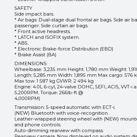
SAFETY
Side impact bars.
* Air bags: Dual-stage dual frontal air bags. Side air b
passenger. Side curtain air bags.
* Front active headrests.
* LATCH and ISOFIX system.
* ABS.
* Electronic Brake-force Distribution (EBD)
* Brake Assist (BA)
DIMENSIONS:
Wheelbase: 3,235 mm Height: 1,780 mm Weight: 1,91
Length: 5,285 mm Width: 1,895 mm Max cargo: 576 
Max tow: 1 587 kg GVWR: 2 494 kg
Engine: 4.0L 6-cyl, 24-valve DOHC, SEFI, ACIS, VVT-i
5,200RPM. Torque: 266lb-ft @
4,000RPM)
Transmission: 5-speed automatic with ECT-i.
(NEW) Bluetooth with voice-recognition.
Leather-wrapped steering wheel with (NEW) mounted
and phone controls.
Auto-dimming rearview with compass.
Rearview camera. Now displayed on audio system dis