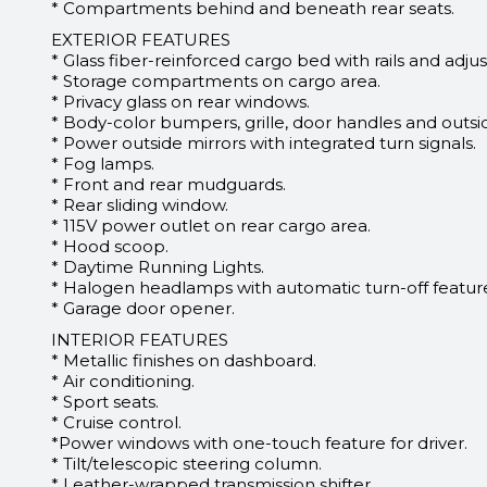
* Compartments behind and beneath rear seats.
EXTERIOR FEATURES
* Glass fiber-reinforced cargo bed with rails and adj
* Storage compartments on cargo area.
* Privacy glass on rear windows.
* Body-color bumpers, grille, door handles and outsid
* Power outside mirrors with integrated turn signals.
* Fog lamps.
* Front and rear mudguards.
* Rear sliding window.
* 115V power outlet on rear cargo area.
* Hood scoop.
* Daytime Running Lights.
* Halogen headlamps with automatic turn-off featur
* Garage door opener.
INTERIOR FEATURES
* Metallic finishes on dashboard.
* Air conditioning.
* Sport seats.
* Cruise control.
*Power windows with one-touch feature for driver.
* Tilt/telescopic steering column.
* Leather-wrapped transmission shifter.