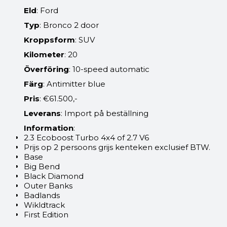
Eld
: Ford
Typ
: Bronco 2 door
Kroppsform
: SUV
Kilometer
: 20
Överföring
: 10-speed automatic
Färg
: Antimitter blue
Pris
: €61.500,-
Leverans
: Import på beställning
Information
:
2.3 Ecoboost Turbo 4x4 of 2.7 V6
Prijs op 2 persoons grijs kenteken exclusief BTW.
Base
Big Bend
Black Diamond
Outer Banks
Badlands
Wikldtrack
First Edition