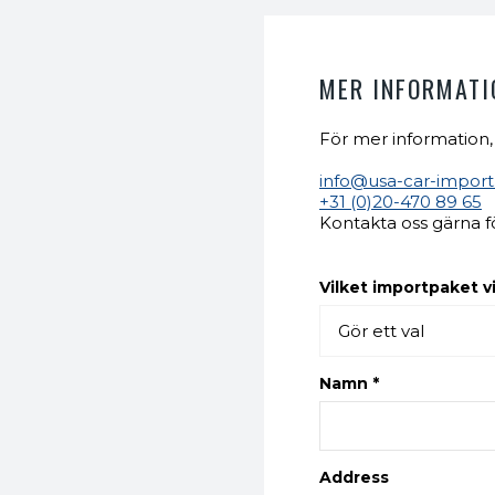
MER INFORMATI
För mer information,
info@usa-car-impor
+31 (0)20-470 89 65
Kontakta oss gärna f
Vilket importpaket vi
Namn *
Address