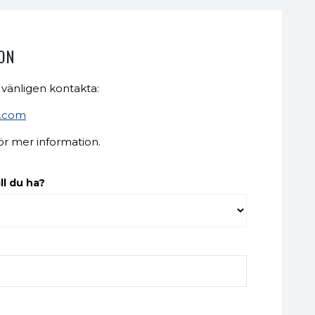
ON
 vänligen kontakta:
t.com
ör mer information.
ll du ha?