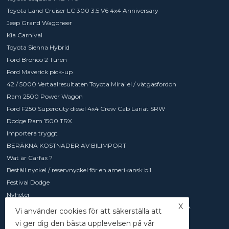
Toyota Land Cruiser LC 300 3.5 V6 4x4 Anniversary
Jeep Grand Wagoneer
Kia Carnival
Toyota Sienna Hybrid
Ford Bronco 2 Türen
Ford Maverick pick-up
42 / 5000 Vertaalresultaten Toyota Mirai el / vätgasfordon
Ram 2500 Power Wagon
Ford F250 Superduty diesel 4x4 Crew Cab Lariat SRW
Dodge Ram 1500 TRX
Importera tryggt
BERÄKNA KOSTNADER AV BILIMPORT
Wat är Carfax ?
Beställ nyckel / reservnyckel för en amerikansk bil
Festival Dodge
Nyheter
X
Europeisk laddkabel / adapter för amerikanska elbilar från USA
Vi använder cookies för att säkerställa att
Chevrolet Express 2500
vi ger dig den bästa upplevelsen på vår