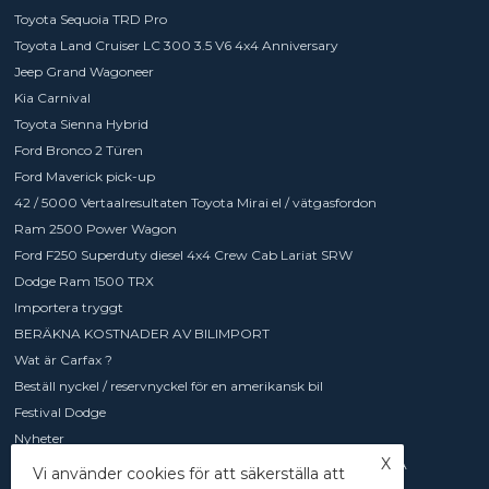
Toyota Sequoia TRD Pro
Toyota Land Cruiser LC 300 3.5 V6 4x4 Anniversary
Jeep Grand Wagoneer
Kia Carnival
Toyota Sienna Hybrid
Ford Bronco 2 Türen
Ford Maverick pick-up
42 / 5000 Vertaalresultaten Toyota Mirai el / vätgasfordon
Ram 2500 Power Wagon
Ford F250 Superduty diesel 4x4 Crew Cab Lariat SRW
Dodge Ram 1500 TRX
Importera tryggt
BERÄKNA KOSTNADER AV BILIMPORT
Wat är Carfax ?
Beställ nyckel / reservnyckel för en amerikansk bil
Festival Dodge
Nyheter
X
Europeisk laddkabel / adapter för amerikanska elbilar från USA
Vi använder cookies för att säkerställa att