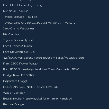
Ford F150 Electric Lightning
Rivian R1T pickup
Toyota Sequoia TRD Pro
Toyota Land Cruiser LC 300 3.5 V6 4x4 Anniversary
Jeep Grand Wagoneer
Kia Carnival
Toyota Sienna Hybrid
Ford Bronco 2 Türen
Ford Maverick pick-up
42 / 5000 Vertaalresultaten Toyota Mirai el / vätgasfordon
Ram 2500 Power Wagon
Ford F250 Superduty diesel 4x4 Crew Cab Lariat SRW
Dodge Ram 1500 TRX
Importera tryggt
BERÄKNA KOSTNADER AV BILIMPORT
Wat är Carfax ?
Beställ nyckel / reservnyckel för en amerikansk bil
Festival Dodge