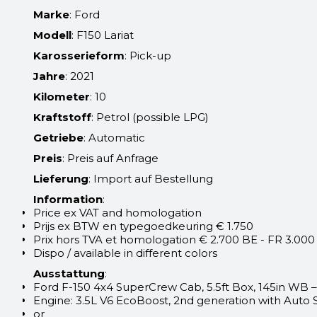
Marke
: Ford
Modell
: F150 Lariat
Karosserieform
: Pick-up
Jahre
: 2021
Kilometer
: 10
Kraftstoff
: Petrol (possible LPG)
Getriebe
: Automatic
Preis
: Preis auf Anfrage
Lieferung
: Import auf Bestellung
Information
:
Price ex VAT and homologation
Prijs ex BTW en typegoedkeuring € 1.750
Prix hors TVA et homologation € 2.700 BE - FR 3.000
Dispo / available in different colors
Ausstattung
:
Ford F-150 4x4 SuperCrew Cab, 5.5ft Box, 145in WB – 
Engine: 3.5L V6 EcoBoost, 2nd generation with Auto S
or