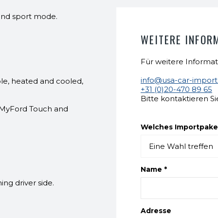
and sport mode.
WEITERE INFOR
Für weitere Informat
info@usa-car-impor
le, heated and cooled,
+31 (0)20-470 89 65
Bitte kontaktieren Si
h MyFord Touch and
Welches Importpaket
Name *
ng driver side.
Adresse