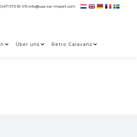
0)471 973 59 015 info@usa-car-import.com
en
Über uns
Retro Caravans