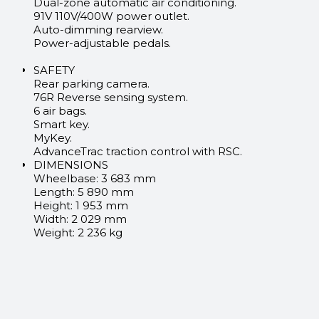
Dual-zone automatic air conditioning.
91V 110V/400W power outlet.
Auto-dimming rearview.
Power-adjustable pedals.
SAFETY
Rear parking camera.
76R Reverse sensing system.
6 air bags.
Smart key.
MyKey.
AdvanceTrac traction control with RSC.
DIMENSIONS
Wheelbase: 3 683 mm
Length: 5 890 mm
Height: 1 953 mm
Width: 2 029 mm
Weight: 2 236 kg