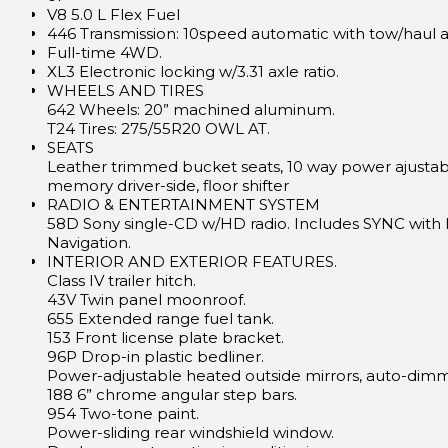
V8 5.0 L Flex Fuel
446 Transmission: 10speed automatic with tow/haul 
Full-time 4WD.
XL3 Electronic locking w/3.31 axle ratio.
WHEELS AND TIRES
642 Wheels: 20” machined aluminum.
T24 Tires: 275/55R20 OWL AT.
SEATS
Leather trimmed bucket seats, 10 way power ajustab
memory driver-side, floor shifter
RADIO & ENTERTAINMENT SYSTEM
58D Sony single-CD w/HD radio. Includes SYNC wit
Navigation.
INTERIOR AND EXTERIOR FEATURES.
Class IV trailer hitch.
43V Twin panel moonroof.
655 Extended range fuel tank.
153 Front license plate bracket.
96P Drop-in plastic bedliner.
Power-adjustable heated outside mirrors, auto-dimmi
188 6” chrome angular step bars.
954 Two-tone paint.
Power-sliding rear windshield window.