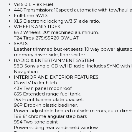
V8 5.0 L Flex Fuel
446 Transmission: 10speed automatic with tow/haul 
Full-time 4WD.
XL3 Electronic locking w/3.31 axle ratio.
WHEELS AND TIRES
642 Wheels: 20” machined aluminum.
T24 Tires: 275/55R20 OWL AT.
SEATS
Leather trimmed bucket seats, 10 way power ajustab
memory driver-side, floor shifter
RADIO & ENTERTAINMENT SYSTEM
58D Sony single-CD w/HD radio. Includes SYNC wit
Navigation.
INTERIOR AND EXTERIOR FEATURES.
Class IV trailer hitch.
43V Twin panel moonroof.
655 Extended range fuel tank.
153 Front license plate bracket.
96P Drop-in plastic bedliner.
Power-adjustable heated outside mirrors, auto-dimmi
188 6” chrome angular step bars.
954 Two-tone paint.
Power-sliding rear windshield window.