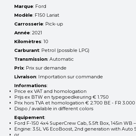
Marque
: Ford
Modèle
: F150 Lariat
Carrosserie
: Pick-up
Année
: 2021
Kilomètres
: 10
Carburant
: Petrol (possible LPG)
Transmission
: Automatic
Prix
: Prix sur demande
Livraison
: Importation sur commande
Informations
:
Price ex VAT and homologation
Prijs ex BTW en typegoedkeuring € 1.750
Prix hors TVA et homologation € 2.700 BE - FR 3.000
Dispo / available in different colors
Equipement
:
Ford F-150 4x4 SuperCrew Cab, 5.5ft Box, 145in WB – 
Engine: 3.5L V6 EcoBoost, 2nd generation with Auto S
or