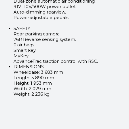
Dual-zone automatic air conditioning.
91V 110V/400W power outlet.
Auto-dimming rearview.
Power-adjustable pedals.
SAFETY
Rear parking camera.
76R Reverse sensing system.
6 air bags.
Smart key.
MyKey.
AdvanceTrac traction control with RSC.
DIMENSIONS
Wheelbase: 3 683 mm
Length: 5 890 mm
Height: 1 953 mm
Width: 2 029 mm
Weight: 2 236 kg