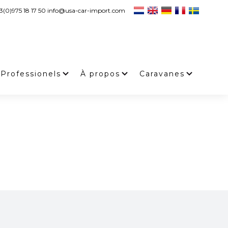
3(0)975 18 17 50 info@usa-car-import.com
Professionels
À propos
Caravanes