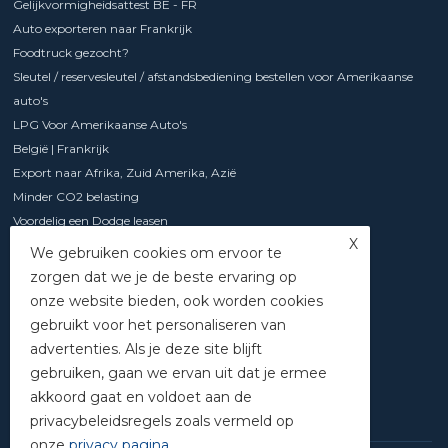
Gelijkvormigheidsattest BE - FR
Auto exporteren naar Frankrijk
Foodtruck gezocht?
Sleutel / reservesleutel / afstandsbediening bestellen voor Amerikaanse
auto's
LPG Voor Amerikaanse Auto's
België | Frankrijk
Export naar Afrika, Zuid Amerika, Azië
Minder CO2 belasting
Voordelig een Dodge leasen
X
Chevrolet Express met 6.6 l V8 motor
We gebruiken cookies om ervoor te
GMC Hummer EV 1000 PK en 100% elektrisch
zorgen dat we je de beste ervaring op
Beoordelingen
onze website bieden, ook worden cookies
Parts
gebruikt voor het personaliseren van
B-to-B
advertenties. Als je deze site blijft
Contact formulier
gebruiken, gaan we ervan uit dat je ermee
Goodwood Festival of Speed
akkoord gaat en voldoet aan de
privacybeleidsregels zoals vermeld op
onze
privacy pagina
.