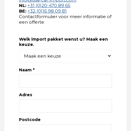
NL:
+31 (0)20-470 89 65
BE:
+32 (0)16 98 09 81
Contactformulier voor meer informatie of
een offerte
Welk import pakket wenst u? Maak een
keuze.
Naam *
Adres
Postcode