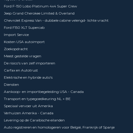
Ford F-150 Lobo Platinum 4x4 Super Crew
Jeep Grand Cherokee Limited & Overland
Chevrolet Express Van - dubbele cabine velengd- lichte vracht
Ford F150 XLT Supercab
Import Service
Kosten USA autoimport
Zoekopdracht
Meest gestelde vragen
De risico's van zelf importeren
Carfax en Autotrust
Elektrische en hybride auto's
Diensten
Aankoop- en importbegeleiding USA - Canada
Transport en typegoedkeuring NL + BE
Speciaal vervoer uit Amerika
Verhuizen Amerika - Canada
Levering op de Caraïbische eilanden
Auto registreren en homologeren voor België, Frankrijk of Spanje