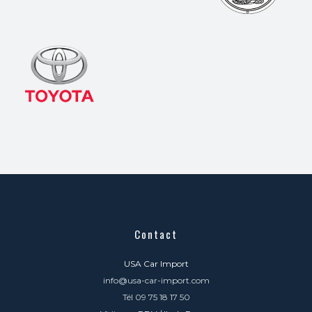
Contact
USA Car Import
info@usa-car-import.com
Tél 09 75 18 17 50