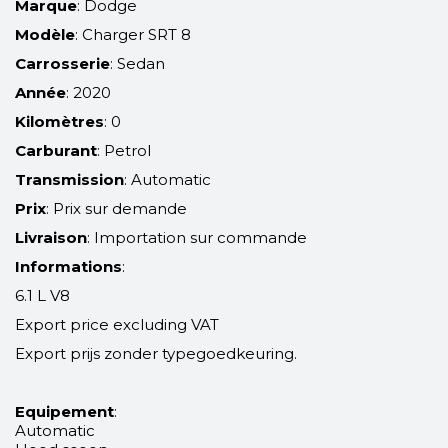
Marque
: Dodge
Modèle
: Charger SRT 8
Carrosserie
: Sedan
Année
: 2020
Kilomètres
: 0
Carburant
: Petrol
Transmission
: Automatic
Prix
: Prix sur demande
Livraison
: Importation sur commande
Informations
:
6.1 L V8
Export price excluding VAT
Export prijs zonder typegoedkeuring.
Equipement
:
Automatic