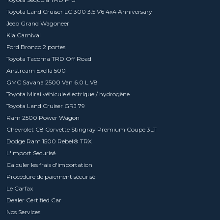
Toyota Land Cruiser LC 300 3.5 V6 4x4 Anniversary
Jeep Grand Wagoneer
Kia Carnival
Ford Bronco 2 portes
Toyota Tacoma TRD Off Road
Airstream Exella 500
GMC Savana 2500 Van 6.0 L V8
Toyota Mirai véhicule électrique / hydrogène
Toyota Land Cruiser GRJ 79
Ram 2500 Power Wagon
Chevrolet C8 Corvette Stingray Premium Coupe 3LT
Dodge Ram 1500 Rebel® TRX
L'Import Securisé
Calculer les frais d'importation
Procédure de paiement sécurisé
Le Carfax
Dealer Certified Car
Nos Services