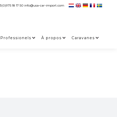
3(0)975 18 17 50 info@usa-car-import.com
Professionels
À propos
Caravanes