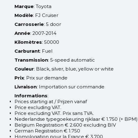
Marque
: Toyota
Modèle
: FJ Cruiser
Carrosserie
: 5 door
Année
: 2007-2014
Kilomètres
: 50000
Carburant
: Fuel
Transmission
: 5-speed automatic
Couleur
: Black, silver, blue, yellow or white
Prix
: Prix sur demande
Livraison
: Importation sur commande
Informations
:
Prices starting at / Prijzen vanaf
Price excluding VAT.
Price excluding VAT. Prix sans TVA.
Nederlandse typegoekeuring rijklaar € 1.750 (+ BPM)
Belgium Registration € 2.600 excluding BIV
German Registration € 1.750
Homologation pour la France € 3.700