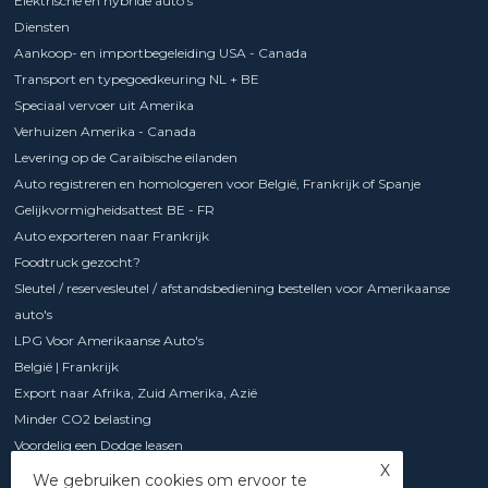
Elektrische en hybride auto's
Diensten
Aankoop- en importbegeleiding USA - Canada
Transport en typegoedkeuring NL + BE
Speciaal vervoer uit Amerika
Verhuizen Amerika - Canada
Levering op de Caraïbische eilanden
Auto registreren en homologeren voor België, Frankrijk of Spanje
Gelijkvormigheidsattest BE - FR
Auto exporteren naar Frankrijk
Foodtruck gezocht?
Sleutel / reservesleutel / afstandsbediening bestellen voor Amerikaanse
auto's
LPG Voor Amerikaanse Auto's
België | Frankrijk
Export naar Afrika, Zuid Amerika, Azië
Minder CO2 belasting
Voordelig een Dodge leasen
X
Chevrolet Express met 6.6 l V8 motor
We gebruiken cookies om ervoor te