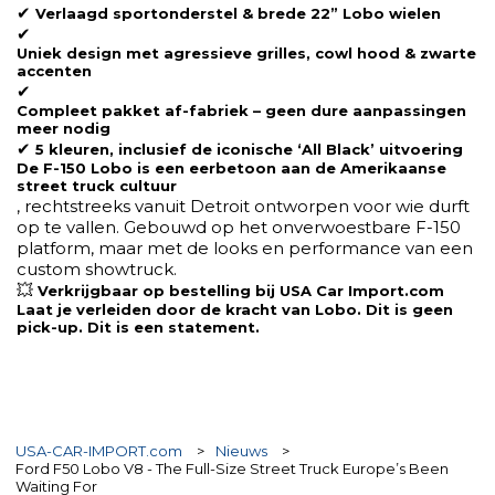
✔
Verlaagd sportonderstel & brede 22” Lobo wielen
✔
Uniek design met agressieve grilles, cowl hood & zwarte
accenten
✔
Compleet pakket af-fabriek – geen dure aanpassingen
meer nodig
✔
5 kleuren, inclusief de iconische ‘All Black’ uitvoering
De F-150 Lobo is een eerbetoon aan de Amerikaanse
street truck cultuur
, rechtstreeks vanuit Detroit ontworpen voor wie durft
op te vallen. Gebouwd op het onverwoestbare F-150
platform, maar met de looks en performance van een
custom showtruck.
💥
Verkrijgbaar op bestelling bij USA Car Import.com
Laat je verleiden door de kracht van Lobo. Dit is geen
pick-up. Dit is een statement.
USA-CAR-IMPORT.com
>
Nieuws
>
Ford F50 Lobo V8 - The Full-Size Street Truck Europe’s Been
Waiting For