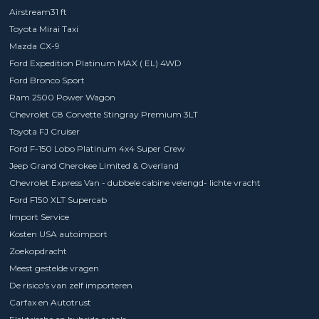
Airstream31 ft
Toyota Mirai Taxi
Mazda CX-9
Ford Expedition Platinum MAX ( EL) 4WD
Ford Bronco Sport
Ram 2500 Power Wagon
Chevrolet C8 Corvette Stingray Premium 3LT
Toyota FJ Cruiser
Ford F-150 Lobo Platinum 4x4 Super Crew
Jeep Grand Cherokee Limited & Overland
Chevrolet Express Van - dubbele cabine velengd- lichte vracht
Ford F150 XLT Supercab
Import Service
Kosten USA autoimport
Zoekopdracht
Meest gestelde vragen
De risico's van zelf importeren
Carfax en Autotrust