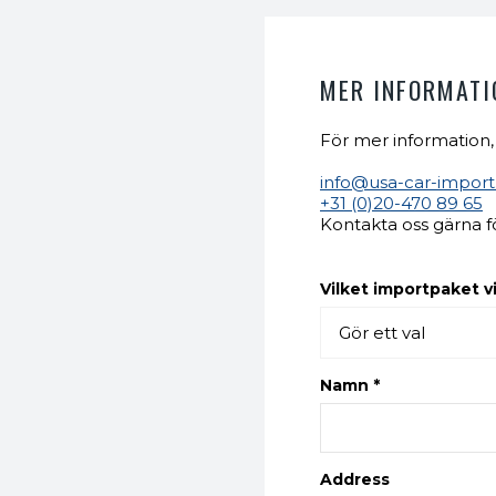
MER INFORMATI
För mer information,
info@usa-car-impor
+31 (0)20-470 89 65
Kontakta oss gärna f
Vilket importpaket vi
Namn *
Address