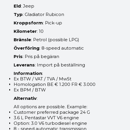
Eld
: Jeep
Typ
: Gladiator Rubicon
Kroppsform
: Pick-up
Kilometer
: 10
Bränsle
: Petrol (possible LPG)
Överföring
: 8-speed automatic
Pris
: Pris på begäran
Leverans
: Import på beställning
Information
:
Ex BTW / VAT / TVA / MwSt
Homologation BE € 1.200 FR € 3.000
Ex BPM / BTW
Alternativ
:
All options are possible. Example:
Customer preferred package 24 G
3.6 L Pentastar VVT V6 engine
Option: 3.0 V6 turbodiesel engine
8 - speed automatic transmission