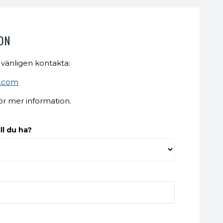
ON
 vänligen kontakta:
t.com
ör mer information.
ll du ha?